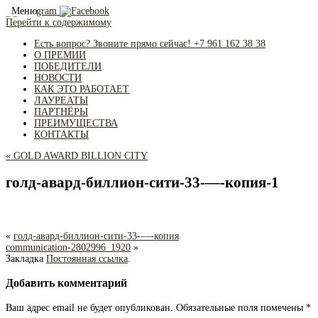
Меню
Перейти к содержимому
Есть вопрос? Звоните прямо сейчас! +7 961 162 38 38
О ПРЕМИИ
ПОБЕДИТЕЛИ
НОВОСТИ
КАК ЭТО РАБОТАЕТ
ЛАУРЕАТЫ
ПАРТНЁРЫ
ПРЕИМУЩЕСТВА
КОНТАКТЫ
«
GOLD AWARD BILLION CITY
голд-авард-биллион-сити-33-—-копия-1
«
голд-авард-биллион-сити-33-—-копия
communication-2802996_1920
»
Закладка
Постоянная ссылка
.
Добавить комментарий
Ваш адрес email не будет опубликован.
Обязательные поля помечены
*